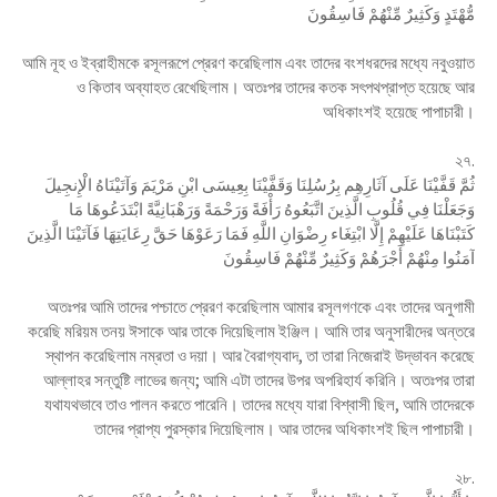
مُّهْتَدٍ وَكَثِيرٌ مِّنْهُمْ فَاسِقُونَ
আমি নূহ ও ইব্রাহীমকে রসূলরূপে প্রেরণ করেছিলাম এবং তাদের বংশধরদের মধ্যে নবুওয়াত
ও কিতাব অব্যাহত রেখেছিলাম। অতঃপর তাদের কতক সৎপথপ্রাপ্ত হয়েছে আর
অধিকাংশই হয়েছে পাপাচারী।
২৭.
ثُمَّ قَفَّيْنَا عَلَى آثَارِهِم بِرُسُلِنَا وَقَفَّيْنَا بِعِيسَى ابْنِ مَرْيَمَ وَآتَيْنَاهُ الْإِنجِيلَ
وَجَعَلْنَا فِي قُلُوبِ الَّذِينَ اتَّبَعُوهُ رَأْفَةً وَرَحْمَةً وَرَهْبَانِيَّةً ابْتَدَعُوهَا مَا
كَتَبْنَاهَا عَلَيْهِمْ إِلَّا ابْتِغَاء رِضْوَانِ اللَّهِ فَمَا رَعَوْهَا حَقَّ رِعَايَتِهَا فَآتَيْنَا الَّذِينَ
آمَنُوا مِنْهُمْ أَجْرَهُمْ وَكَثِيرٌ مِّنْهُمْ فَاسِقُونَ
অতঃপর আমি তাদের পশ্চাতে প্রেরণ করেছিলাম আমার রসূলগণকে এবং তাদের অনুগামী
করেছি মরিয়ম তনয় ঈসাকে আর তাকে দিয়েছিলাম ইঞ্জিল। আমি তার অনুসারীদের অন্তরে
স্থাপন করেছিলাম নম্রতা ও দয়া। আর বৈরাগ্যবাদ, তা তারা নিজেরাই উদ্ভাবন করেছে
আল্লাহর সন্তুষ্টি লাভের জন্য; আমি এটা তাদের উপর অপরিহার্য করিনি। অতঃপর তারা
যথাযথভাবে তাও পালন করতে পারেনি। তাদের মধ্যে যারা বিশ্বাসী ছিল, আমি তাদেরকে
তাদের প্রাপ্য পুরস্কার দিয়েছিলাম। আর তাদের অধিকাংশই ছিল পাপাচারী।
২৮.