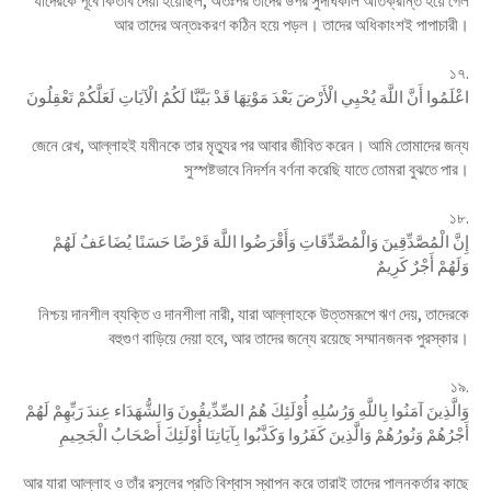
যাদেরকে পূর্বে কিতাব দেয়া হয়েছিল, অতঃপর তাদের উপর সুদীর্ঘকাল অতিক্রান্ত হয়ে গেল
আর তাদের অন্তঃকরণ কঠিন হয়ে পড়ল। তাদের অধিকাংশই পাপাচারী।
১৭.
اعْلَمُوا أَنَّ اللَّهَ يُحْيِي الْأَرْضَ بَعْدَ مَوْتِهَا قَدْ بَيَّنَّا لَكُمُ الْآيَاتِ لَعَلَّكُمْ تَعْقِلُونَ
জেনে রেখ, আল্লাহই যমীনকে তার মৃত্যুর পর আবার জীবিত করেন। আমি তোমাদের জন্য
সুস্পষ্টভাবে নিদর্শন বর্ণনা করেছি যাতে তোমরা বুঝতে পার।
১৮.
إِنَّ الْمُصَّدِّقِينَ وَالْمُصَّدِّقَاتِ وَأَقْرَضُوا اللَّهَ قَرْضًا حَسَنًا يُضَاعَفُ لَهُمْ
وَلَهُمْ أَجْرٌ كَرِيمٌ
নিশ্চয় দানশীল ব্যক্তি ও দানশীলা নারী, যারা আল্লাহকে উত্তমরূপে ঋণ দেয়, তাদেরকে
বহুগুণ বাড়িয়ে দেয়া হবে, আর তাদের জন্যে রয়েছে সম্মানজনক পুরস্কার।
১৯.
وَالَّذِينَ آمَنُوا بِاللَّهِ وَرُسُلِهِ أُوْلَئِكَ هُمُ الصِّدِّيقُونَ وَالشُّهَدَاء عِندَ رَبِّهِمْ لَهُمْ
أَجْرُهُمْ وَنُورُهُمْ وَالَّذِينَ كَفَرُوا وَكَذَّبُوا بِآيَاتِنَا أُوْلَئِكَ أَصْحَابُ الْجَحِيمِ
আর যারা আল্লাহ ও তাঁর রসূলের প্রতি বিশ্বাস স্থাপন করে তারাই তাদের পালনকর্তার কাছে