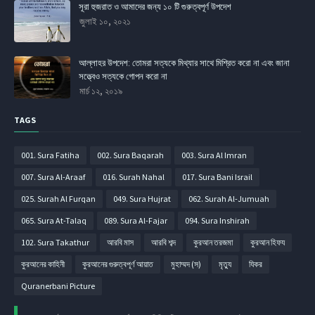
সূরা হুজরাত ও আমাদের জন্য ১০ টি গুরুত্বপূর্ণ উপদেশ
জুলাই ১০, ২০২১
আল্লাহর উপদেশ: তোমরা সত্যকে মিথ্যার সাথে মিশ্রিত করো না এবং জানা
সত্ত্বেও সত্যকে গোপন করো না
মার্চ ১২, ২০১৯
TAGS
001. Sura Fatiha
002. Sura Baqarah
003. Sura Al Imran
007. Sura Al-Araaf
016. Surah Nahal
017. Sura Bani Israil
025. Surah Al Furqan
049. Sura Hujrat
062. Surah Al-Jumuah
065. Sura At-Talaq
089. Sura Al-Fajar
094. Sura Inshirah
102. Sura Takathur
আরবি মাস
আরবি শব্দ
কুরআন তরজমা
কুরআন হিফয
কুরআনের কাহিনী
কুরআনের গুরুত্বপূর্ণ আয়াত
মুহাম্মদ (স)
মৃত্যু
যিকর
Quranerbani Picture