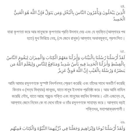
২৪.
الَّذِينَ يَبْخَلُونَ وَيَأْمُرُونَ النَّاسَ بِالْبُخْلِ وَمَن يَتَوَلَّ فَإِنَّ اللَّهَ هُوَ الْغَنِيُّ
الْحَمِيدُ
যারা কৃপণতা করে আর মানুষকে কৃপণতার প্রতি উৎসাহ দেয় এবং যে ব্যক্তি (আল্লাহর পথ
হতে) মুখ ফিরিয়ে নেয়, (সে জেনে রাখুক) আল্লাহ অভাবমুক্ত, প্রশংসিত।
২৫.
لَقَدْ أَرْسَلْنَا رُسُلَنَا بِالْبَيِّنَاتِ وَأَنزَلْنَا مَعَهُمُ الْكِتَابَ وَالْمِيزَانَ لِيَقُومَ النَّاسُ
بِالْقِسْطِ وَأَنزَلْنَا الْحَدِيدَ فِيهِ بَأْسٌ شَدِيدٌ وَمَنَافِعُ لِلنَّاسِ وَلِيَعْلَمَ اللَّهُ مَن
يَنصُرُهُ وَرُسُلَهُ بِالْغَيْبِ إِنَّ اللَّهَ قَوِيٌّ عَزِيزٌ
আমি আমার রসূলগণকে সুস্পষ্ট নিদর্শনসহ প্রেরণ করেছি এবং তাঁদের সাথে অবতীর্ণ করেছি
কিতাব ও (সত্য মিথ্যার) মানদন্ড, যাতে মানুষ ইনসাফ প্রতিষ্ঠা করে। আর আমি নাযিল
করেছি লৌহ, যাতে আছে প্রচন্ড শক্তি এবং মানুষের বহুবিধ উপকার। এটা এজন্যে যে,
আল্লাহ জেনে নিবেন কে না দেখে তাঁকে ও তাঁর রসূলগণকে সাহায্য করে। আল্লাহ বড়ই
শক্তিধর, মহাপরাক্রমশালী।
২৬.
وَلَقَدْ أَرْسَلْنَا نُوحًا وَإِبْرَاهِيمَ وَجَعَلْنَا فِي ذُرِّيَّتِهِمَا النُّبُوَّةَ وَالْكِتَابَ فَمِنْهُم