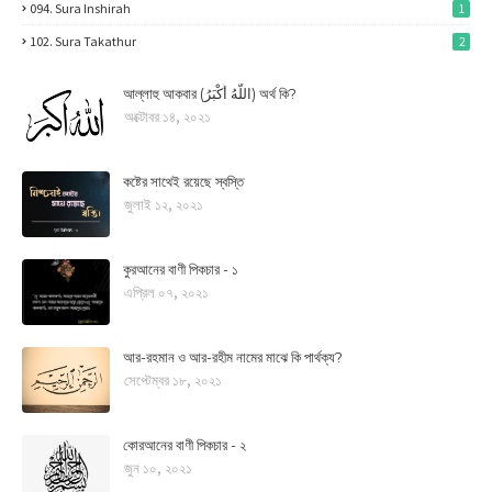
094. Sura Inshirah
1
102. Sura Takathur
2
আল্লাহু আকবার (اللَّهُ أَكْبَرُ) অর্থ কি?
অক্টোবর ১৪, ২০২১
কষ্টের সাথেই রয়েছে স্বস্তি
জুলাই ১২, ২০২১
কুরআনের বাণী পিকচার - ১
এপ্রিল ০৭, ২০২১
আর-রহমান ও আর-রহীম নামের মাঝে কি পার্থক্য?
সেপ্টেম্বর ১৮, ২০২১
কোরআনের বাণী পিকচার - ২
জুন ১০, ২০২১