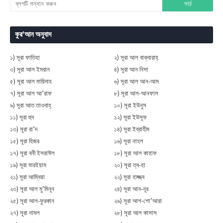
কুর'আন অনুবাদ
১) সূরা ফাতিহা
২) সূরা আল বাক্বারাহ্
৩) সূরা আল ইমরান
৪) সূরা আন নিসা
৫) সূরা আল মায়িদাহ
৬) সূরা আল আন-আম
৭) সূরা আল আ’রাফ
৮) সূরা আল-আনফাল
৯) সূরা আত তাওবাহ্
১০) সূরা ইউনুস
১১) সূরা হুদ
১২) সূরা ইউসূফ
১৩) সূরা রা’দ
১৪) সূরা ইব্রাহীম
১৫) সূরা হিজর
১৬) সূরা নাহল
১৭) সূরা বনী ইসরাঈল
১৮) সূরা আল কাহাফ
১৯) সূরা মারইয়াম
২০) সূরা ত্ব-হা
২১) সূরা আম্বিয়া
২২) সূরা হাজ্জ্ব
২৩) সূরা আল মু’মিনূন
২৪) সূরা আন-নূর
২৫) সূরা আল-ফুরকান
২৬) সূরা আশ-শো’আরা
২৭) সূরা নামল
২৮) সূরা আল কাসাস