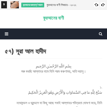
কুরআনের বাণী পিকচার - ২০২২
কুরআনের গুরুত্বপূর্ণ আয়াত
কুরআনের বাণী
৫৭) সূরা আল হাদীদ
بِسْمِ اللّهِ الرَّحْمـَنِ الرَّحِيمِ
শুরু করছি আল্লাহর নামে যিনি পরম করুণাময়, অতি দয়ালু।
১.
سَبَّحَ لِلَّهِ مَا فِي السَّمَاوَاتِ وَالْأَرْضِ وَهُوَ الْعَزِيزُ الْحَكِيمُ
নভোমন্ডল ও ভূমন্ডলে যা কিছু আছে সবাই আল্লাহর পবিত্রতা ঘোষণা করে, তিনি