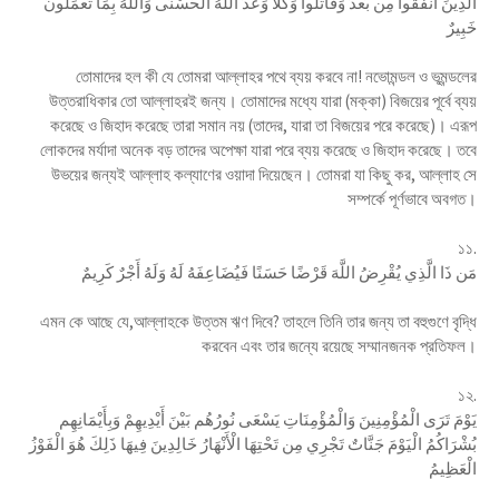
الَّذِينَ أَنفَقُوا مِن بَعْدُ وَقَاتَلُوا وَكُلًّا وَعَدَ اللَّهُ الْحُسْنَى وَاللَّهُ بِمَا تَعْمَلُونَ
خَبِيرٌ
তোমাদের হল কী যে তোমরা আল্লাহর পথে ব্যয় করবে না! নভোমন্ডল ও ভূমন্ডলের
উত্তরাধিকার তো আল্লাহরই জন্য। তোমাদের মধ্যে যারা (মক্কা) বিজয়ের পূর্বে ব্যয়
করেছে ও জিহাদ করেছে তারা সমান নয় (তাদের, যারা তা বিজয়ের পরে করেছে)। এরূপ
লোকদের মর্যাদা অনেক বড় তাদের অপেক্ষা যারা পরে ব্যয় করেছে ও জিহাদ করেছে। তবে
উভয়ের জন্যই আল্লাহ কল্যাণের ওয়াদা দিয়েছেন। তোমরা যা কিছু কর, আল্লাহ সে
সম্পর্কে পূর্ণভাবে অবগত।
১১.
مَن ذَا الَّذِي يُقْرِضُ اللَّهَ قَرْضًا حَسَنًا فَيُضَاعِفَهُ لَهُ وَلَهُ أَجْرٌ كَرِيمٌ
এমন কে আছে যে,আল্লাহকে উত্তম ঋণ দিবে? তাহলে তিনি তার জন্য তা বহুগুণে বৃদ্ধি
করবেন এবং তার জন্যে রয়েছে সম্মানজনক প্রতিফল।
১২.
يَوْمَ تَرَى الْمُؤْمِنِينَ وَالْمُؤْمِنَاتِ يَسْعَى نُورُهُم بَيْنَ أَيْدِيهِمْ وَبِأَيْمَانِهِم
بُشْرَاكُمُ الْيَوْمَ جَنَّاتٌ تَجْرِي مِن تَحْتِهَا الْأَنْهَارُ خَالِدِينَ فِيهَا ذَلِكَ هُوَ الْفَوْزُ
الْعَظِيمُ