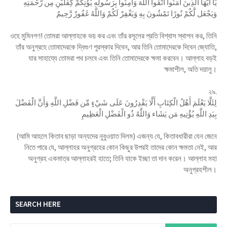
يَا أَيُّهَا الَّذِينَ آمَنُوا اتَّقُوا اللَّهَ وَآمِنُوا بِرَسُولِهِ يُؤْتِكُمْ كِفْلَيْنِ مِن رَّحْمَتِهِ
وَيَجْعَل لَّكُمْ نُورًا تَمْشُونَ بِهِ وَيَغْفِرْ لَكُمْ وَاللَّهُ غَفُورٌ رَّحِيمٌ
ওহে মুমিনগণ! তোমরা আল্লাহকে ভয় কর এবং তাঁর রসূলের প্রতি বিশ্বাস স্থাপন কর, তিনি
তাঁর অনুগ্রহে তোমাদেরকে দ্বিগুণ পুরস্কার দিবেন, আর তিনি তোমাদেরকে দিবেন জ্যোতি,
যার সাহায্যে তোমরা পথ চলবে এবং তিনি তোমাদেরকে ক্ষমা করবেন। আল্লাহ বড়ই
ক্ষমাশীল, অতি দয়ালু।
২৯.
لِئَلَّا يَعْلَمَ أَهْلُ الْكِتَابِ أَلَّا يَقْدِرُونَ عَلَى شَيْءٍ مِّن فَضْلِ اللَّهِ وَأَنَّ الْفَضْلَ
بِيَدِ اللَّهِ يُؤْتِيهِ مَن يَشَاء وَاللَّهُ ذُو الْفَضْلِ الْعَظِيمِ
(আমি আহলে কিতাব ছাড়া অন্যদের নুবুওয়াত দিলম) এজন্য যে, কিতাবধারীরা যেন জেনে
নিতে পারে যে, আল্লাহর অনুগ্রহের কোন কিছুর উপরই তাদের কোন ক্ষমতা নেই, আর
অনুগ্রহ একমাত্র আল্লাহরই হাতে; তিনি যাকে ইচ্ছা তা দান করেন। আল্লাহ মহা
অনুগ্রহশীল।
SEARCH HERE