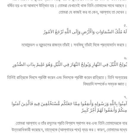
বর্ষিত হয় ও যা আকাশে উত্থিত হয়। তোমরা যেখানেই থাক তিনি তোমাদের সাথে আছেন।
তোমরা যে কাজই কর না কেন, আল্লাহ তা দেখেন।
৫.
لَهُ مُلْكُ السَّمَاوَاتِ وَالْأَرْضِ وَإِلَى اللَّهِ تُرْجَعُ الأمُورُ
নভোমন্ডল ও ভূমন্ডলের রাজত্ব তাঁরই। সবকিছু তাঁরই দিকে প্রত্যাবর্তন করবে।
৬.
يُولِجُ اللَّيْلَ فِي النَّهَارِ وَيُولِجُ النَّهَارَ فِي اللَّيْلِ وَهُوَ عَلِيمٌ بِذَاتِ الصُّدُورِ
তিনিই রাত্রিকে দিবসে প্রবিষ্ট করেন এবং দিবসকে প্রবিষ্ট করেন রাত্রিতে। তিনি অন্তরের
বিষয়াদি সম্পর্কেও সম্যক জ্ঞাত।
৭.
آمِنُوا بِاللَّهِ وَرَسُولِهِ وَأَنفِقُوا مِمَّا جَعَلَكُم مُّسْتَخْلَفِينَ فِيهِ فَالَّذِينَ آمَنُوا
مِنكُمْ وَأَنفَقُوا لَهُمْ أَجْرٌ كَبِيرٌ
তোমরা আল্লাহ ও তাঁর রসূলের প্রতি বিশ্বাস স্থাপন কর এবং তিনি তোমাদেরকে যার
উত্তরাধিকারী করেছেন, তাত্থেকে (আল্লাাহর পথে) ব্যয় কর। কারণ, তোমাদের মধ্যে