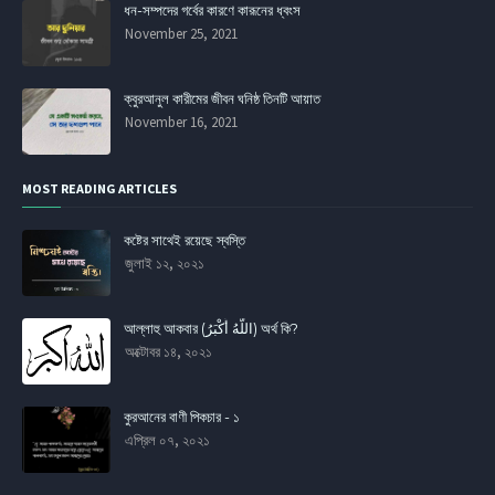
ধন-সম্পদের গর্বের কারণে কারূনের ধ্বংস
November 25, 2021
ক্বুরআনুল কারীমের জীবন ঘনিষ্ঠ তিনটি আয়াত
November 16, 2021
MOST READING ARTICLES
কষ্টের সাথেই রয়েছে স্বস্তি
জুলাই ১২, ২০২১
আল্লাহু আকবার (اللَّهُ أَكْبَرُ) অর্থ কি?
অক্টোবর ১৪, ২০২১
কুরআনের বাণী পিকচার - ১
এপ্রিল ০৭, ২০২১