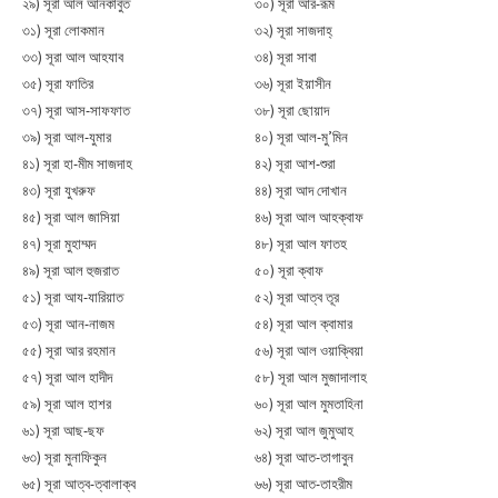
২৯) সূরা আল আনকাবুত
৩০) সূরা আর-রূম
৩১) সূরা লোকমান
৩২) সূরা সাজদাহ্
৩৩) সূরা আল আহযাব
৩৪) সূরা সাবা
৩৫) সূরা ফাতির
৩৬) সূরা ইয়াসীন
৩৭) সূরা আস-সাফফাত
৩৮) সূরা ছোয়াদ
৩৯) সূরা আল-যুমার
৪০) সূরা আল-মু’মিন
৪১) সূরা হা-মীম সাজদাহ
৪২) সূরা আশ-শুরা
৪৩) সূরা যুখরুফ
৪৪) সূরা আদ দোখান
৪৫) সূরা আল জাসিয়া
৪৬) সূরা আল আহক্বাফ
৪৭) সূরা মুহাম্মদ
৪৮) সূরা আল ফাতহ
৪৯) সূরা আল হুজরাত
৫০) সূরা ক্বাফ
৫১) সূরা আয-যারিয়াত
৫২) সূরা আত্ব তূর
৫৩) সূরা আন-নাজম
৫৪) সূরা আল ক্বামার
৫৫) সূরা আর রহমান
৫৬) সূরা আল ওয়াক্বিয়া
৫৭) সূরা আল হাদীদ
৫৮) সূরা আল মুজাদালাহ
৫৯) সূরা আল হাশর
৬০) সূরা আল মুমতাহিনা
৬১) সূরা আছ-ছফ
৬২) সূরা আল জুমুআহ
৬৩) সূরা মুনাফিকুন
৬৪) সূরা আত-তাগাবুন
৬৫) সূরা আত্ব-ত্বালাক্ব
৬৬) সূরা আত-তাহরীম