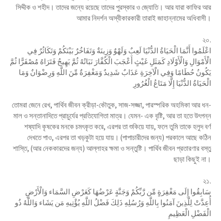
সিদ্দীক ও শহীদ। তাদের জন্যে রয়েছে তাদের পুরস্কার ও জ্যোতি। আর যারা কাফির আর
আমার নিদর্শন অস্বীকারকারী তারাই জাহান্নামের অধিবাসী।
২০.
اعْلَمُوا أَنَّمَا الْحَيَاةُ الدُّنْيَا لَعِبٌ وَلَهْوٌ وَزِينَةٌ وَتَفَاخُرٌ بَيْنَكُمْ وَتَكَاثُرٌ فِي
الْأَمْوَالِ وَالْأَوْلَادِ كَمَثَلِ غَيْثٍ أَعْجَبَ الْكُفَّارَ نَبَاتُهُ ثُمَّ يَهِيجُ فَتَرَاهُ مُصْفَرًّا ثُمَّ
يَكُونُ حُطَامًا وَفِي الْآخِرَةِ عَذَابٌ شَدِيدٌ وَمَغْفِرَةٌ مِّنَ اللَّهِ وَرِضْوَانٌ وَمَا
الْحَيَاةُ الدُّنْيَا إِلَّا مَتَاعُ الْغُرُورِ
তোমরা জেনে রেখ, পার্থিব জীবন ক্রীড়া-কৌতুক, সাজ-সজ্জা, পারস্পরিক অহমিকা আর ধন-
মাল ও সন্তানাদিতে প্রাচুর্যের প্রতিযোগিতা মাত্র। যেমন- এক বৃষ্টি, আর তা হতে উৎপন্ন
শষ্যাদি কৃষকের মনকে চমৎকৃত করে, এরপর তা শুকিয়ে যায়, ফলে তুমি তাকে হলুদ বর্ণ
দেখতে পাও, এরপর তা খড়কুটা হয়ে যায়। (পাপাচারীদের জন্য) পরকালে আছে কঠিন
শাস্তি, (আর নেককারদের জন্য) আল্লাহর ক্ষমা ও সন্তুষ্টি। পার্থিব জীবন প্রতারণার বস্তু
ছাড়া কিছুই না।
২১.
سَابِقُوا إِلَى مَغْفِرَةٍ مِّن رَّبِّكُمْ وَجَنَّةٍ عَرْضُهَا كَعَرْضِ السَّمَاء وَالْأَرْضِ
أُعِدَّتْ لِلَّذِينَ آمَنُوا بِاللَّهِ وَرُسُلِهِ ذَلِكَ فَضْلُ اللَّهِ يُؤْتِيهِ مَن يَشَاء وَاللَّهُ ذُو
الْفَضْلِ الْعَظِيمِ