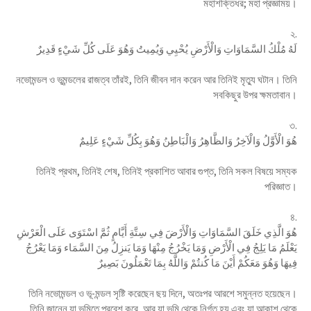
মহাশক্তিধর; মহা প্রজ্ঞাময়।
২.
لَهُ مُلْكُ السَّمَاوَاتِ وَالْأَرْضِ يُحْيِي وَيُمِيتُ وَهُوَ عَلَى كُلِّ شَيْءٍ قَدِيرٌ
নভোমন্ডল ও ভূমন্ডলের রাজত্ব তাঁরই, তিনি জীবন দান করেন আর তিনিই মৃত্যু ঘটান। তিনি
সবকিছুর উপর ক্ষমতাবান।
৩.
هُوَ الْأَوَّلُ وَالْآخِرُ وَالظَّاهِرُ وَالْبَاطِنُ وَهُوَ بِكُلِّ شَيْءٍ عَلِيمٌ
তিনিই প্রথম, তিনিই শেষ, তিনিই প্রকাশিত আবার গুপ্ত, তিনি সকল বিষয়ে সম্যক
পরিজ্ঞাত।
৪.
هُوَ الَّذِي خَلَقَ السَّمَاوَاتِ وَالْأَرْضَ فِي سِتَّةِ أَيَّامٍ ثُمَّ اسْتَوَى عَلَى الْعَرْشِ
يَعْلَمُ مَا يَلِجُ فِي الْأَرْضِ وَمَا يَخْرُجُ مِنْهَا وَمَا يَنزِلُ مِنَ السَّمَاء وَمَا يَعْرُجُ
فِيهَا وَهُوَ مَعَكُمْ أَيْنَ مَا كُنتُمْ وَاللَّهُ بِمَا تَعْمَلُونَ بَصِيرٌ
তিনি নভোমন্ডল ও ভূ-মন্ডল সৃষ্টি করেছেন ছয় দিনে, অতঃপর আরশে সমুন্নত হয়েছেন।
তিনি জানেন যা ভূমিতে প্রবেশ করে, আর যা ভূমি থেকে নির্গত হয় এবং যা আকাশ থেকে