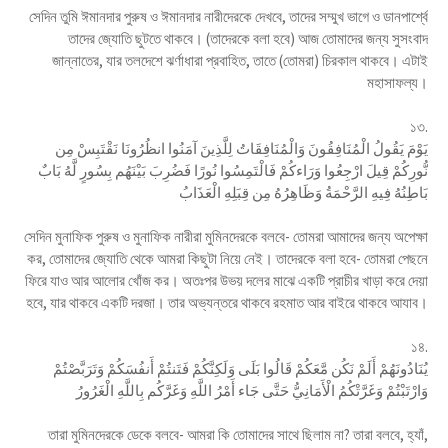
সেদিন তুমি ঈমানদার পুরুষ ও ঈমানদার নারীদেরকে দেখবে, তাদের সম্মুখ ভাগে ও ডানপার্শ্বে
তাদের জ্যোতি ছুটতে থাকবে। (তাদেরকে বলা হবে) আজ তোমাদের জন্য সুসংবাদ
জান্নাতের, যার তলদেশে ঝর্ণাধারা প্রবাহিত, তাতে (তোমরা) চিরকাল থাকবে। এটাই
মহাসাফল্য।
১৩.
يَوْمَ يَقُولُ الْمُنَافِقُونَ وَالْمُنَافِقَاتُ لِلَّذِينَ آمَنُوا انظُرُونَا نَقْتَبِسْ مِن
نُّورِكُمْ قِيلَ ارْجِعُوا وَرَاءكُمْ فَالْتَمِسُوا نُورًا فَضُرِبَ بَيْنَهُم بِسُورٍ لَّهُ بَابٌ
بَاطِنُهُ فِيهِ الرَّحْمَةُ وَظَاهِرُهُ مِن قِبَلِهِ الْعَذَابُ
সেদিন মুনাফিক পুরুষ ও মুনাফিক নারীরা মুমিনদেরকে বলবে- তোমরা আমাদের জন্য অপেক্ষা
কর, তোমাদের জ্যোতি থেকে আমরা কিছুটা নিয়ে নেই। তাদেরকে বলা হবে- তোমরা পেছনে
ফিরে যাও আর আলোর খোঁজ কর। অতঃপর উভয় দলের মাঝে একটি প্রাচীর খাড়া করে দেয়া
হবে, যার থাকবে একটি দরজা। তার অভ্যন্তরে থাকবে রহমাত আর বাইরে থাকবে আযাব।
১৪.
يُنَادُونَهُمْ أَلَمْ نَكُن مَّعَكُمْ قَالُوا بَلَى وَلَكِنَّكُمْ فَتَنتُمْ أَنفُسَكُمْ وَتَرَبَّصْتُمْ
وَارْتَبْتُمْ وَغَرَّتْكُمُ الْأَمَانِيُّ حَتَّى جَاء أَمْرُ اللَّهِ وَغَرَّكُم بِاللَّهِ الْغَرُورُ
তারা মুমিনদেরকে ডেকে বলবে- আমরা কি তোমাদের সাথে ছিলাম না? তারা বলবে, হ্যাঁ,