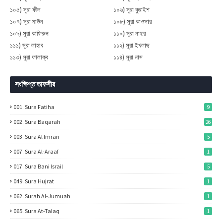
১০৫) সূরা ফীল
১০৬) সূরা কুরাইশ
১০৭) সূরা মাউন
১০৮) সূরা কাওসার
১০৯) সূরা কাফিরুন
১১০) সূরা নাছর
১১১) সূরা লাহাব
১১২) সূরা ইখলাছ
১১৩) সূরা ফালাক্ব
১১৪) সূরা নাস
সংক্ষিপ্ত তাফসীর
001. Sura Fatiha
9
002. Sura Baqarah
26
003. Sura Al Imran
5
007. Sura Al-Araaf
1
017. Sura Bani Israil
5
049. Sura Hujrat
1
062. Surah Al-Jumuah
1
065. Sura At-Talaq
1