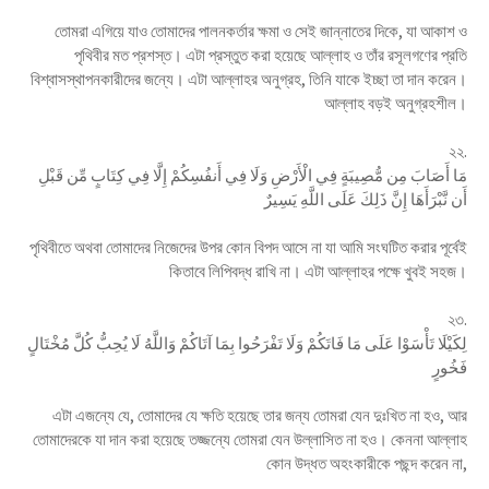
তোমরা এগিয়ে যাও তোমাদের পালনকর্তার ক্ষমা ও সেই জান্নাতের দিকে, যা আকাশ ও
পৃথিবীর মত প্রশস্ত। এটা প্রস্তুত করা হয়েছে আল্লাহ ও তাঁর রসূলগণের প্রতি
বিশ্বাসস্থাপনকারীদের জন্যে। এটা আল্লাহর অনুগ্রহ, তিনি যাকে ইচ্ছা তা দান করেন।
আল্লাহ বড়ই অনুগ্রহশীল।
২২.
مَا أَصَابَ مِن مُّصِيبَةٍ فِي الْأَرْضِ وَلَا فِي أَنفُسِكُمْ إِلَّا فِي كِتَابٍ مِّن قَبْلِ
أَن نَّبْرَأَهَا إِنَّ ذَلِكَ عَلَى اللَّهِ يَسِيرٌ
পৃথিবীতে অথবা তোমাদের নিজেদের উপর কোন বিপদ আসে না যা আমি সংঘটিত করার পূর্বেই
কিতাবে লিপিবদ্ধ রাখি না। এটা আল্লাহর পক্ষে খুবই সহজ।
২৩.
لِكَيْلَا تَأْسَوْا عَلَى مَا فَاتَكُمْ وَلَا تَفْرَحُوا بِمَا آتَاكُمْ وَاللَّهُ لَا يُحِبُّ كُلَّ مُخْتَالٍ
فَخُورٍ
এটা এজন্যে যে, তোমাদের যে ক্ষতি হয়েছে তার জন্য তোমরা যেন দুঃখিত না হও, আর
তোমাদেরকে যা দান করা হয়েছে তজ্জন্যে তোমরা যেন উল্লাসিত না হও। কেননা আল্লাহ
কোন উদ্ধত অহংকারীকে পছন্দ করেন না,