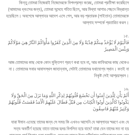
কিন্তু তোমরা নিজেরাই নিজেদেরকে বিপদগ্রস্ত করেছ, তোমরা প্রতীক্ষা করেছিলে
(আমাদের ধ্বংসের জন্য), তোমরা সন্দেহে পতিত ছিলে, আর মিথ্যা আশার পেছনে বিভ্রান্ত
হয়েছিলে। অবশেষে আল্লাহর আদেশ এসে গেল, আর বড় প্রতারক (শাইতান) তোমাদেরকে
আল্লাহ সম্পর্কে প্রতারিত করল।
১৫.
فَالْيَوْمَ لَا يُؤْخَذُ مِنكُمْ فِدْيَةٌ وَلَا مِنَ الَّذِينَ كَفَرُوا مَأْوَاكُمُ النَّارُ هِيَ مَوْلَاكُمْ
وَبِئْسَ الْمَصِيرُ
আজ তোমাদের কাছ থেকে কোন মুক্তিপণ গ্রহণ করা হবে না, আর কাফিরদের কাছ থেকেও
না। তোমাদের সবার আবাসস্থল জাহান্নাম, সেটাই তোমাদের যথাযোগ্য স্থান। কতই না
নিকৃষ্ট সেই আশ্রয়স্থল।
১৬.
أَلَمْ يَأْنِ لِلَّذِينَ آمَنُوا أَن تَخْشَعَ قُلُوبُهُمْ لِذِكْرِ اللَّهِ وَمَا نَزَلَ مِنَ الْحَقِّ وَلَا
يَكُونُوا كَالَّذِينَ أُوتُوا الْكِتَابَ مِن قَبْلُ فَطَالَ عَلَيْهِمُ الْأَمَدُ فَقَسَتْ قُلُوبُهُمْ
وَكَثِيرٌ مِّنْهُمْ فَاسِقُونَ
যারা ঈমান এনেছে তাদের জন্য সে সময় কি এখনও আসেনি যে আল্লাহর স্মরণে এবং যে
সত্য অবর্তীর্ণ হয়েছে তাতে তাদের হৃদয় বিগলিত হয়ে যাবে? তারা যেন তাদের মত না হয়