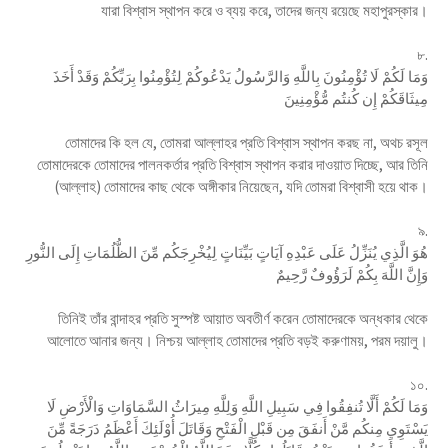
যারা বিশ্বাস স্থাপন করে ও ব্যয় করে, তাদের জন্য রয়েছে মহাপুরস্কার।
৮.
وَمَا لَكُمْ لَا تُؤْمِنُونَ بِاللَّهِ وَالرَّسُولُ يَدْعُوكُمْ لِتُؤْمِنُوا بِرَبِّكُمْ وَقَدْ أَخَذَ
مِيثَاقَكُمْ إِن كُنتُم مُّؤْمِنِينَ
তোমাদের কি হল যে, তোমরা আল্লাহর প্রতি বিশ্বাস স্থাপন করছ না, অথচ রসূল
তোমাদেরকে তোমাদের পালনকর্তার প্রতি বিশ্বাস স্থাপন করার দাওয়াত দিচ্ছে, আর তিনি
(আল্লাহ) তোমাদের কাছ থেকে অঙ্গীকার নিয়েছেন, যদি তোমরা বিশ্বাসী হয়ে থাক।
৯.
هُوَ الَّذِي يُنَزِّلُ عَلَى عَبْدِهِ آيَاتٍ بَيِّنَاتٍ لِيُخْرِجَكُم مِّنَ الظُّلُمَاتِ إِلَى النُّورِ
وَإِنَّ اللَّهَ بِكُمْ لَرَؤُوفٌ رَّحِيمٌ
তিনিই তাঁর বান্দাহর প্রতি সুস্পষ্ট আয়াত অবতীর্ণ করেন তোমাদেরকে অন্ধকার থেকে
আলোতে আনার জন্য। নিশ্চয় আল্লাহ তোমাদের প্রতি বড়ই করুণাময়, পরম দয়ালু।
১০.
وَمَا لَكُمْ أَلَّا تُنفِقُوا فِي سَبِيلِ اللَّهِ وَلِلَّهِ مِيرَاثُ السَّمَاوَاتِ وَالْأَرْضِ لَا
يَسْتَوِي مِنكُم مَّنْ أَنفَقَ مِن قَبْلِ الْفَتْحِ وَقَاتَلَ أُوْلَئِكَ أَعْظَمُ دَرَجَةً مِّنَ