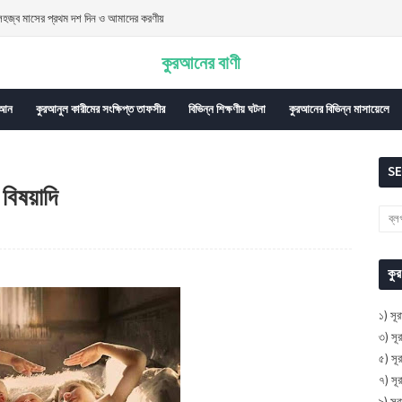
িলহজ্ব মাসের প্রথম দশ দিন ও আমাদের করণীয়
িকচার - ২০২২
কুরআনের বাণী
'আন
কুরআনুল কারীমের সংক্ষিপ্ত তাফসীর
বিভিন্ন শিক্ষণীয় ঘটনা
কুরআনের বিভিন্ন মাসায়েলে
S
বিষয়াদি
কু
১) সূ
৩) সূ
৫) সূ
৭) স
৯) সূ