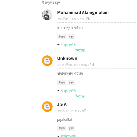
3 মন্তব্যসমূহ
Muhammad Alamgir alam
২৭ এপ্রিল, ২০২০ এ ৯:৩২ PM
জাযাকাল্লাহ খাইরান
উত্তর
মুছুন
উত্তরগুলি
উত্তর
Unknown
৩০ সেপ্টেম্বর, ২০২০ এ ৩:১১ PM
যাঝাকাল্লাহ খাইরান
উত্তর
মুছুন
উত্তরগুলি
উত্তর
J S A
১৭ মে, ২০২১ এ ৮:৫৩ AM
jajakallah
উত্তর
মুছুন
উত্তরগুলি