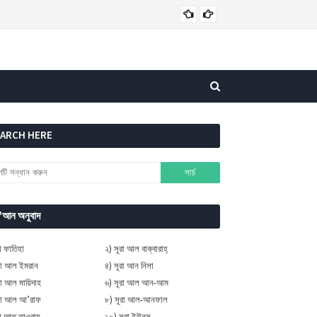
কুরআনের গুরুত্বপূর্ণ আয়াত
EARCH HERE
র'আন অনুবাদ
রা ফাতিহা
২) সূরা আল বাক্বারাহ্
রা আল ইমরান
৪) সূরা আন নিসা
রা আল মায়িদাহ
৬) সূরা আল আন-আম
ূরা আল আ’রাফ
৮) সূরা আল-আনফাল
রা আত তাওবাহ্
১০) সূরা ইউনুস