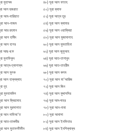
রা মুহাম্মদ
৪৮) সূরা আল ফাতহ
ূরা আল হুজরাত
৫০) সূরা ক্বাফ
ূরা আয-যারিয়াত
৫২) সূরা আত্ব তূর
সূরা আন-নাজম
৫৪) সূরা আল ক্বামার
ূরা আর রহমান
৫৬) সূরা আল ওয়াক্বিয়া
ূরা আল হাদীদ
৫৮) সূরা আল মুজাদালাহ
ূরা আল হাশর
৬০) সূরা আল মুমতাহিনা
সূরা আছ-ছফ
৬২) সূরা আল জুমুআহ
রা মুনাফিকুন
৬৪) সূরা আত-তাগাবুন
ূরা আত্ব-ত্বালাক্ব
৬৬) সূরা আত-তাহরীম
ূরা আল মুলক
৬৮) সূরা আল কলম
ূরা আল হাক্বক্বাহ
৭০) সূরা আল মা’আরিজ
রা নূহ
৭২) সূরা আল জিন
ূরা মুযযামমিল
৭৪) সূরা আল মুদ্দাসসির
ূরা আল ক্বিয়ামাহ
৭৬) সূরা আদ-দাহর
ূরা আল মুরসালাত
৭৮) সূরা আন-নাবা
ূরা আন নাযিআ’ত
৮০) সূরা আবাসা
ূরা আত-তাকভীর
৮২) সূরা আল ইনফিতার
ূরা আল মুতাফফীফীন
৮৪) সূরা আল ইনশিক্বাক্ব