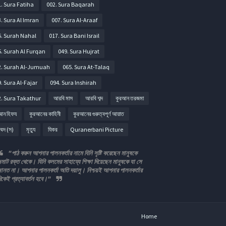
. Sura Fatiha
002. Sura Baqarah
. Sura Al Imran
007. Sura Al-Araaf
6. Surah Nahal
017. Sura Bani Israil
5. Surah Al Furqan
049. Sura Hujrat
2. Surah Al-Jumuah
065. Sura At-Talaq
. Sura Al-Fajar
094. Sura Inshirah
2. Sura Takathur
আরবি মাস
আরবি শব্দ
কুরআন তরজমা
আন হিফয
কুরআনের কাহিনী
কুরআনের গুরুত্বপূর্ণ আয়াত
ম্মদ (স)
মৃত্যু
যিকর
Quranerbani Picture
"পাঠ করুন আপনার পালনকর্তার নামে যিনি সৃষ্টি করেছেন মানুষকে
মাট রক্ত থেকে। যিনি কলমের সাহায্যে শিক্ষা দিয়েছেন মানুষকে যা সে
ানত না। আপনার পালনকর্তা অতি দয়ালু। নিশ্চয়ই আপনার পালনকর্তার
িকেই প্রত্যাবর্তন হবে।"
Home