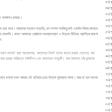
৪৭) সূ
৪৯) স
৫১) স
েছে এবং অমঙ্গলও রয়েছে।
৫৩) 
৫৫) স
ংস হয়ে যাবে। আমাদের সন্তান-সন্ততি, ধন-সম্পদ সবকিছুকেই একদিন বিদায় জানাতে
৫৭) স
ম বোকামি। কারণ আমাদের শ্রেষ্ঠতম অবস্থানস্থল ও উত্তম বিনিময় প্রাপ্তির জায়গা
৫৯) স
ন:
৬১) 
৬৩) সূ
্ধান বলবো? যারা পরহেজগার, আল্লাহর নিকট তাদের জন্যে রয়েছে বেহেশত, যার
৬৫) স
 রয়েছে পরিচ্ছন্ন সঙ্গিনীগণ এবং আল্লাহর সন্তুষ্টি। আর আল্লাহ তাঁর বান্দাদের
৬৭) স
৬৯) স
৭১) সূ
বীন মেনে চলবো তখন আমরা এই দুনিয়ার চেয়ে উত্তম পুরস্কার পাবো। আর তা হবে অনেক
৭৩) স
৭৫) স
৭৭) স
৭৯) স
৮১) স
৮৩) স