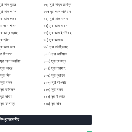
ূরা আল বুরূজ
৮৬) সূরা আত্ব-তারিক্ব
সূরা আল আ’লা
৮৮) সূরা আল গাশিয়াহ
সূরা আল ফজর
৯০) সূরা আল বালাদ
ূরা আশ-শামস
৯২) সূরা আল লায়ল
রা আদ্ব-দ্বোহা
৯৪) সূরা আল ইনশিরাহ
রা ত্বীন
৯৬) সূরা আলাক
ূরা আল কদর
৯৮) সূরা বাইয়্যিনাহ
ূরা যিলযাল
১০০) সূরা আদিয়াত
সূরা আল ক্বারিয়া
১০২) সূরা তাকাসূর
 সূরা আছর
১০৪) সূরা হুমাযাহ
সূরা ফীল
১০৬) সূরা কুরাইশ
সূরা মাউন
১০৮) সূরা কাওসার
সূরা কাফিরুন
১১০) সূরা নাছর
সূরা লাহাব
১১২) সূরা ইখলাছ
সূরা ফালাক্ব
১১৪) সূরা নাস
্ষিপ্ত তাফসীর