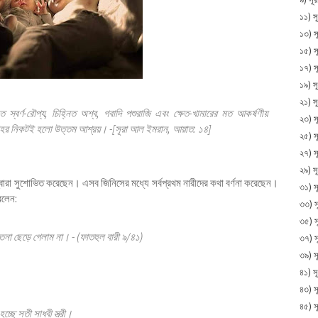
১১) সূ
১৩) সূ
১৫) স
১৭) স
১৯) স
২১) স
 স্বর্ণ-রৌপ্য, চিহ্নিত অশ্ব, গবাদি পশুরাজি এবং ক্ষেত-খামারের মত আকর্ষণীয়
২৩) স
ল্লাহর নিকটই হলো উত্তম আশ্রয়। -[সূরা আল ইমরান, আয়াত: ১৪]
২৫) স
২৭) স
২৯) স
দ্বারা সুশোভিত করেছেন। এসব জিনিসের মধ্যে সর্বপ্রথম নারীদের কথা বর্ণনা করেছেন।
৩১) স
বলেন:
৩৩) 
৩৫) স
তনা ছেড়ে গেলাম না। - (ফাতহুল বারী ৯/৪১)
৩৭) 
৩৯) স
৪১) স
৪৩) স
৪৫) স
ছে সতী সাধ্বী স্ত্রী।