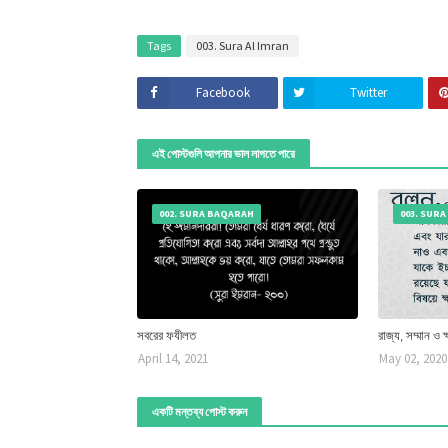
Tags
003. Sura Al Imran
Facebook
Twitter
এই পোস্টগুলি আপনার ভাল লাগতে পারে
002. SURA BAQARAH
003. SURA
সবরের ফযীলত
রাজ্য, সম্মান ও
April 14, 2021
May 02, 2020
একটি মন্তব্য পোস্ট করুন