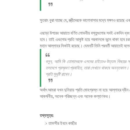
সুতরাং বুঝা যাচ্ছে যে, স্ত্রীদেরকে ভালোবাসার মধ্যে মঙ্গলও রয়
এছাড়া উপরের আয়াতে বর্ণিত লোভনীয় বস্তুগুলোর সবই একদিন ধ্ব
হবে। তাই এগুলোর প্রতি আকৃষ্ট হয়ে পরকালকে ভুলে থাকা হবে চর
মহান আল্লাহর নিকটই রয়েছে। যেমনটি তিনি পরবর্তী আয়াতেই বলে
বলুন, আমি কি তোমাদেরকে এসবের চাইতেও উত্তম বিষয়ের সন
তলদেশে প্রস্রবণ প্রবাহিত, তারা সেখানে থাকবে অনন্তকাল। আর
প্রতি সুদৃষ্টি রাখেন।
অর্থাৎ আমরা যখন দুনিয়ায় প্রতি মোহগ্রস্ত না হয়ে আল্লাহর দ্
আকর্ষনীয়, অনেক পরিচ্ছন্ন এবং অনেক কল্যাণকর।
তথ্যসূত্র:
তাফসীর ইবনে কাছীর