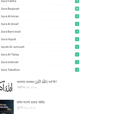
. Sura Fatiha
9
. Sura Baqarah
26
. Sura Al Imran
5
. Sura Al-Araaf
1
. Sura Bani Israil
5
. Sura Hujrat
1
. Surah Al-Jumuah
1
. Sura At-Talaq
1
. Sura Inshirah
1
. Sura Takathur
2
আল্লাহু আকবার (اللَّهُ أَكْبَرُ) অর্থ কি?
অক্টোবর ১৪, ২০২১
কষ্টের সাথেই রয়েছে স্বস্তি
জুলাই ১২, ২০২১