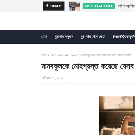
ফযিলতপূর্ণ য
089. SURA AL-FAJAR
TICKER
কুরআনের বাণী প
কুরআনের গুরুত্বপূর্ণ আয়াত
হোম
কুরআন অনুবাদ
কুর'আন থেকে দোয়া
বিষয়ভিত্তিক কুর
হোম
003. Sura Al Imran
মানবকূলকে মোহগ্রস্ত করেছে যেসব বিষয়াদি
মানবকূলকে মোহগ্রস্ত করেছে যেসব 
এপ্রিল ১৫, ২০২০