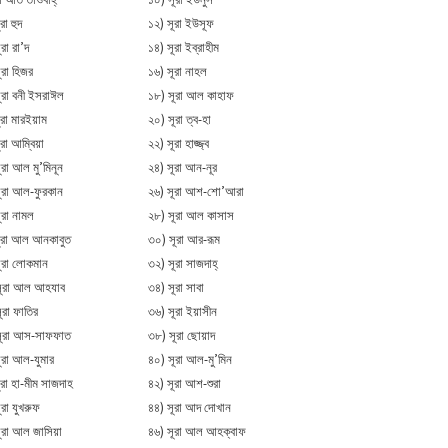
রা হুদ
১২) সূরা ইউসূফ
রা রা’দ
১৪) সূরা ইব্রাহীম
ূরা হিজর
১৬) সূরা নাহল
ূরা বনী ইসরাঈল
১৮) সূরা আল কাহাফ
ূরা মারইয়াম
২০) সূরা ত্ব-হা
ূরা আম্বিয়া
২২) সূরা হাজ্জ্ব
ূরা আল মু’মিনূন
২৪) সূরা আন-নূর
ূরা আল-ফুরকান
২৬) সূরা আশ-শো’আরা
ূরা নামল
২৮) সূরা আল কাসাস
ূরা আল আনকাবুত
৩০) সূরা আর-রূম
ূরা লোকমান
৩২) সূরা সাজদাহ্
সূরা আল আহযাব
৩৪) সূরা সাবা
ূরা ফাতির
৩৬) সূরা ইয়াসীন
সূরা আস-সাফফাত
৩৮) সূরা ছোয়াদ
ূরা আল-যুমার
৪০) সূরা আল-মু’মিন
ূরা হা-মীম সাজদাহ
৪২) সূরা আশ-শুরা
ূরা যুখরুফ
৪৪) সূরা আদ দোখান
ূরা আল জাসিয়া
৪৬) সূরা আল আহক্বাফ