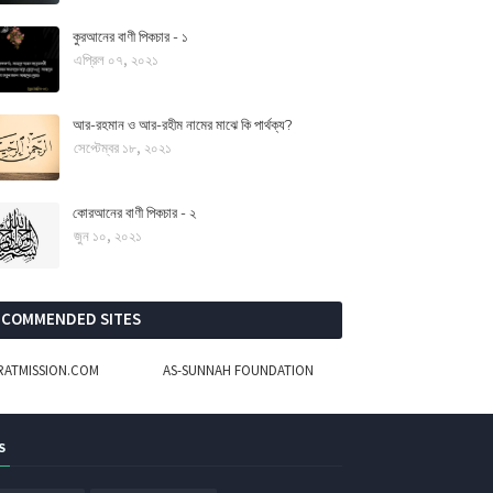
কুরআনের বাণী পিকচার - ১
এপ্রিল ০৭, ২০২১
আর-রহমান ও আর-রহীম নামের মাঝে কি পার্থক্য?
সেপ্টেম্বর ১৮, ২০২১
কোরআনের বাণী পিকচার - ২
জুন ১০, ২০২১
ECOMMENDED SITES
IRATMISSION.COM
AS-SUNNAH FOUNDATION
S