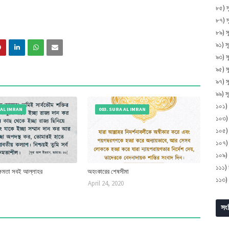
৮৫) স
৮৭) 
৮৯) 
৯১) স
৯৩) সূ
৯৫) সূ
৯৭) স
৯৯) স
১০১) 
 AL IMRAN
003. SURA AL IMRAN
১০৩)
১০৫) 
১০৭) 
১০৯) 
১১১) 
 ক্ষমতা সবই আল্লাহর
অহংকারের শেষসীমা
১১৩) 
April 24, 2020
সংক