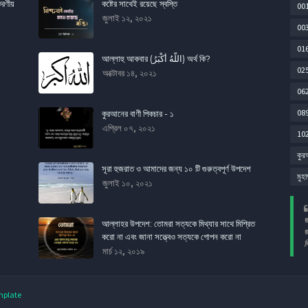
করণীয়
কষ্টের সাথেই রয়েছে স্বস্তি
001
জুলাই ১২, ২০২১
003
01
আল্লাহু আকবার (اللَّهُ أَكْبَرُ) অর্থ কি?
02
অক্টোবর ১৪, ২০২১
06
089
কুরআনের বাণী পিকচার - ১
এপ্রিল ০৭, ২০২১
10
কুর
সূরা হুজরাত ও আমাদের জন্য ১০ টি গুরুত্বপূর্ণ উপদেশ
মুহা
জুলাই ১০, ২০২১
জ
আল্লাহর উপদেশ: তোমরা সত্যকে মিথ্যার সাথে মিশ্রিত
জ
করো না এবং জানা সত্ত্বেও সত্যকে গোপন করো না
দ
মার্চ ১২, ২০১৯
mplate