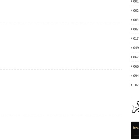
001
002
003
007
017
049
062
065
094
102