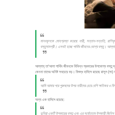
মানবকূলকে মোহগ্রস্ত করেছে নারী, সন্তান-সন্ততি, রাশিকৃত
বস্তুসামগ্রী। এসবই হচ্ছে পার্থিব জীবনের ভোগ্য বস্তু। আ
আল্লাহ্ তা'আলা পার্থিব জীবনকে বিভিন্ন প্রকারের উপভোগ্য বস্তু 
কেননা তাদের অনিষ্ট সবচেয়ে বড়। বিশুদ্ধ হাদিসে রয়েছে রাসূল (সা) 
আমি আমার পরে পুরুষদের উপর নারীদের চেয়ে বেশি ক্ষতিকর ও ফি
অন্য এক হাদিসে রয়েছে:
দুনিয়া একটি উপকারের বস্তু এবং এর সর্বোত্তম উপকারী জিনিস হচ্