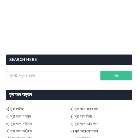
SEARCH HERE
কুর'আন অনুবাদ
১) সূরা ফাতিহা
২) সূরা আল বাক্বারাহ্
৩) সূরা আল ইমরান
৪) সূরা আন নিসা
৫) সূরা আল মায়িদাহ
৬) সূরা আল আন-আম
৭) সূরা আল আ’রাফ
৮) সূরা আল-আনফাল