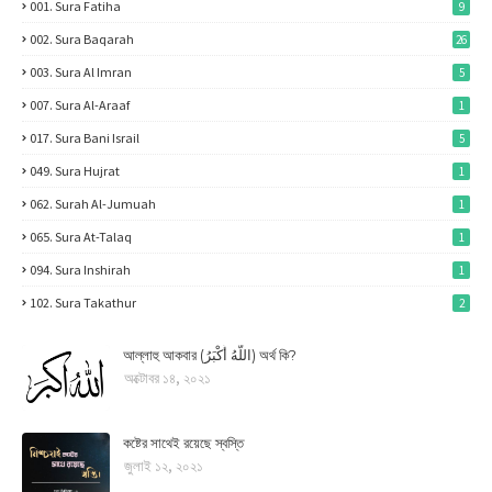
001. Sura Fatiha
9
002. Sura Baqarah
26
003. Sura Al Imran
5
007. Sura Al-Araaf
1
017. Sura Bani Israil
5
049. Sura Hujrat
1
062. Surah Al-Jumuah
1
065. Sura At-Talaq
1
094. Sura Inshirah
1
102. Sura Takathur
2
আল্লাহু আকবার (اللَّهُ أَكْبَرُ) অর্থ কি?
অক্টোবর ১৪, ২০২১
কষ্টের সাথেই রয়েছে স্বস্তি
জুলাই ১২, ২০২১