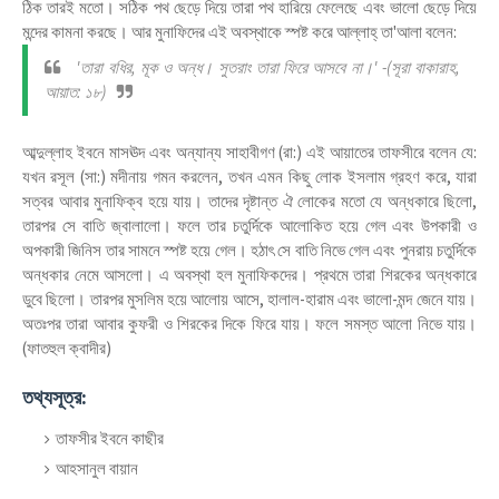
ঠিক তারই মতো। সঠিক পথ ছেড়ে দিয়ে তারা পথ হারিয়ে ফেলেছে এবং ভালো ছেড়ে দিয়ে
মন্দের কামনা করছে। আর মুনাফিদের এই অবস্থাকে স্পষ্ট করে আল্লাহ্ তা'আলা বলেন:
'তারা বধির, মূক ও অন্ধ। সুতরাং তারা ফিরে আসবে না।' -(সূরা বাকারাহ,
আয়াত: ১৮)
আব্দুল্লাহ ইবনে মাসঊদ এবং অন্যান্য সাহাবীগণ (রা:) এই আয়াতের তাফসীরে বলেন যে:
যখন রসূল (সা:) মদীনায় গমন করলেন, তখন এমন কিছু লোক ইসলাম গ্রহণ করে, যারা
সত্বর আবার মুনাফিক্ব হয়ে যায়। তাদের দৃষ্টান্ত ঐ লোকের মতো যে অন্ধকারে ছিলো,
তারপর সে বাতি জ্বালালো। ফলে তার চতুর্দিকে আলোকিত হয়ে গেল এবং উপকারী ও
অপকারী জিনিস তার সামনে স্পষ্ট হয়ে গেল। হঠাৎ সে বাতি নিভে গেল এবং পুনরায় চতুর্দিকে
অন্ধকার নেমে আসলো। এ অবস্থা হল মুনাফিকদের। প্রথমে তারা শিরকের অন্ধকারে
ডুবে ছিলো। তারপর মুসলিম হয়ে আলোয় আসে, হালাল-হারাম এবং ভালো-মন্দ জেনে যায়।
অতঃপর তারা আবার কুফরী ও শিরকের দিকে ফিরে যায়। ফলে সমস্ত আলো নিভে যায়।
(ফাতহুল ক্বাদীর)
তথ্যসূত্র:
তাফসীর ইবনে কাছীর
আহসানুল বায়ান