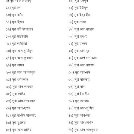
৯) সূরা আত তাওবাহ্
১০) সূরা ইউনুস
১১) সূরা হুদ
১২) সূরা ইউসূফ
১৩) সূরা রা’দ
১৪) সূরা ইব্রাহীম
১৫) সূরা হিজর
১৬) সূরা নাহল
১৭) সূরা বনী ইসরাঈল
১৮) সূরা আল কাহাফ
১৯) সূরা মারইয়াম
২০) সূরা ত্ব-হা
২১) সূরা আম্বিয়া
২২) সূরা হাজ্জ্ব
২৩) সূরা আল মু’মিনূন
২৪) সূরা আন-নূর
২৫) সূরা আল-ফুরকান
২৬) সূরা আশ-শো’আরা
২৭) সূরা নামল
২৮) সূরা আল কাসাস
২৯) সূরা আল আনকাবুত
৩০) সূরা আর-রূম
৩১) সূরা লোকমান
৩২) সূরা সাজদাহ্
৩৩) সূরা আল আহযাব
৩৪) সূরা সাবা
৩৫) সূরা ফাতির
৩৬) সূরা ইয়াসীন
৩৭) সূরা আস-সাফফাত
৩৮) সূরা ছোয়াদ
৩৯) সূরা আল-যুমার
৪০) সূরা আল-মু’মিন
৪১) সূরা হা-মীম সাজদাহ
৪২) সূরা আশ-শুরা
৪৩) সূরা যুখরুফ
৪৪) সূরা আদ দোখান
৪৫) সূরা আল জাসিয়া
৪৬) সূরা আল আহক্বাফ