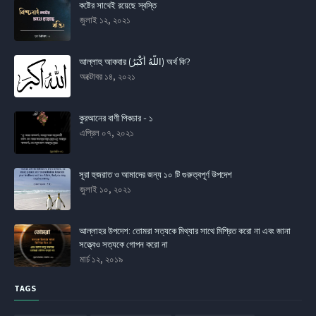
কষ্টের সাথেই রয়েছে স্বস্তি
জুলাই ১২, ২০২১
আল্লাহু আকবার (اللَّهُ أَكْبَرُ) অর্থ কি?
অক্টোবর ১৪, ২০২১
কুরআনের বাণী পিকচার - ১
এপ্রিল ০৭, ২০২১
সূরা হুজরাত ও আমাদের জন্য ১০ টি গুরুত্বপূর্ণ উপদেশ
জুলাই ১০, ২০২১
আল্লাহর উপদেশ: তোমরা সত্যকে মিথ্যার সাথে মিশ্রিত করো না এবং জানা
সত্ত্বেও সত্যকে গোপন করো না
মার্চ ১২, ২০১৯
TAGS