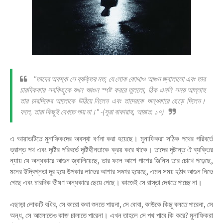
"তাদের অবস্থা সে ব্যক্তির মত, যে লোক কোথাও আগুন জ্বালালো এবং তার
চারদিককার সবকিছুকে যখন আগুন স্পষ্ট কররে তুললো, ঠিক এমনি সময় আল্লাহ
তার চারদিকের আলোকে উঠিয়ে নিলেন এবং তাদেরকে অন্ধকারে ছেড়ে দিলেন।
ফলে, তারা কিছুই দেখতে পায় না।" -(সূরা বাকারাহ, আয়াত: ১৭)
এ আয়াতটিতে মুনাফিকদের অবস্থা বর্ণনা করা হয়েছে। মুনাফিকরা সঠিক পথের পরিবর্তে
ভ্রান্ত পথ এবং দৃষ্টির পরিবর্তে দৃষ্টিহীনতাকে ক্রয় করে থাকে। তাদের দৃষ্টান্ত ঐ ব্যক্তির
ন্যায় যে অন্ধকারে আগুন জ্বালিয়েছে, তার ফলে আশে পাশের জিনিস তার চোখে পড়েছে,
মনের উদ্বিগ্নতা দূর হয়ে উপকার লাভের আশার সঞ্চার হয়েছে, এমন সময় হঠাৎ আগুন নিভে
গেছে এবং চারদিক ভীষণ অন্ধকারে ছেয়ে গেছে। কাজেই সে রাস্তা দেখতে পাচ্ছে না।
এছাড়া লোকটি বধির, সে কারো কথা শুনতে পায়না, সে বোবা, কাউকে কিছু বলতে পারেনা, সে
অন্ধ, সে আলোতেও কাজ চালাতে পারেনা। এখন তাহলে সে পথ পাবে কি করে? মুনাফিকরা