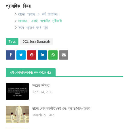
প্রাসঙ্গিক বিষয়
তাদের অন্তর ও কর্ণ তালাবদ্ধ
সাবধান! এরাই অশান্তি সৃষ্টিকারী
সত্য গ্রহণে ব্যর্থ যারা
Tags
002. Sura Baqarah
এই পোস্টগুলি আপনার ভাল লাগতে পারে
সবরের ফযীলত
April 14, 2021
যাদের কোন ভয়ভীতি নেই এবং যারা দুঃখিতও হবেনা
March 27, 2020