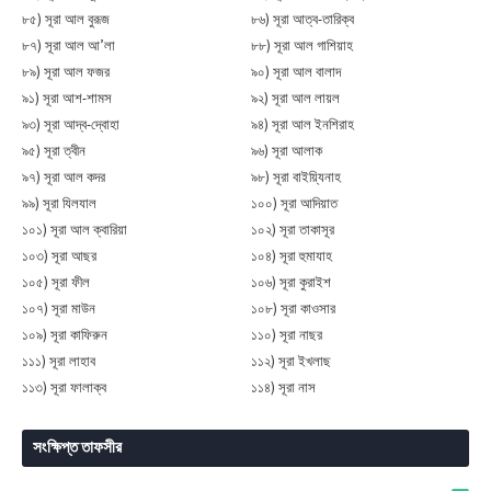
৮৫) সূরা আল বুরূজ
৮৬) সূরা আত্ব-তারিক্ব
৮৭) সূরা আল আ’লা
৮৮) সূরা আল গাশিয়াহ
৮৯) সূরা আল ফজর
৯০) সূরা আল বালাদ
৯১) সূরা আশ-শামস
৯২) সূরা আল লায়ল
৯৩) সূরা আদ্ব-দ্বোহা
৯৪) সূরা আল ইনশিরাহ
৯৫) সূরা ত্বীন
৯৬) সূরা আলাক
৯৭) সূরা আল কদর
৯৮) সূরা বাইয়্যিনাহ
৯৯) সূরা যিলযাল
১০০) সূরা আদিয়াত
১০১) সূরা আল ক্বারিয়া
১০২) সূরা তাকাসূর
১০৩) সূরা আছর
১০৪) সূরা হুমাযাহ
১০৫) সূরা ফীল
১০৬) সূরা কুরাইশ
১০৭) সূরা মাউন
১০৮) সূরা কাওসার
১০৯) সূরা কাফিরুন
১১০) সূরা নাছর
১১১) সূরা লাহাব
১১২) সূরা ইখলাছ
১১৩) সূরা ফালাক্ব
১১৪) সূরা নাস
সংক্ষিপ্ত তাফসীর