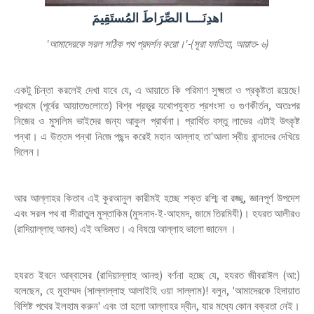
اهدِنَــــا الصِّرَاطَ المُستَقِيمَ
'আমাদেরকে সরল সঠিক পথ প্রদর্শন করো।'-(সূরা ফাতিহা, আয়াত- ৬)
একটু চিন্তা করলেই দেখা যাবে যে, এ আয়াতে কি পরিমাণ সুক্ষ্মতা ও প্রকৃষ্টতা রয়েছে!
প্রথমে (পূর্বের আয়াতগুলোতে) বিশ্ব প্রভুর যথোপযুক্ত প্রশংসা ও গুণকীর্তন, অতঃপর
নিজের ও মুসলিম ভাইদের জন্য আকুল প্রার্থনা। প্রার্থিত বস্তু লাভের এটাই উৎকৃষ্ট
পন্থা। এ উত্তম পন্থা নিজে পছন্দ করেই মহান আল্লাহ তা'আলা স্বীয় বান্দাদের দেখিয়ে
দিলেন।
আর আল্লাহর কিতাব এই কুরআনুল কারীমই হচ্ছে শক্ত রশ্মি বা রজ্জু, জ্ঞানপূর্ণ উপদেশ
এবং সরল পথ বা সীরাতুল মুস্তাকিম (মুসনাদ-ই-আহমদ, জামে তিরমিযী)। হযরত আলীরও
(রাদিয়াল্লাহু আনহু) এই অভিমত। এ বিষয়ে আল্লাহ ভালো জানেন ।
হযরত ইবনে আব্বাসের (রাদিয়াল্লাহু আনহু) বর্ণনা হচ্ছে যে, হযরত জীবরাঈল (আ:)
বলেছেন, হে মুহাম্মদ (সাল্লাল্লাহু আলাইহি ওয়া সাল্লাম)! বলুন, 'আমাদেরকে হিদায়াত
বিশিষ্ট পথের ইলহাম করুন' এবং তা হলো আল্লাহর দ্বীন, যার মধ্যে কোন বক্রতা নেই।