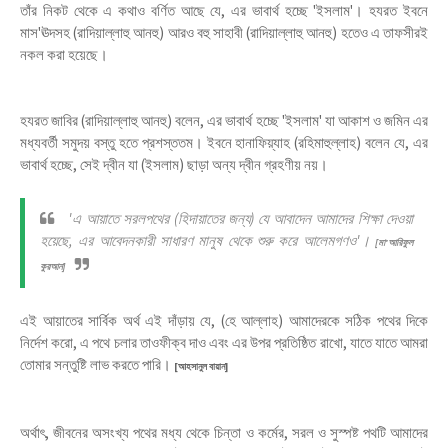
তাঁর নিকট থেকে এ কথাও বর্ণিত আছে যে, এর ভাবার্থ হচ্ছে 'ইসলাম'। হযরত ইবনে
মাস'ঊদসহ (রাদিয়াল্লাহু আনহু) আরও বহু সাহাবী (রাদিয়াল্লাহু আনহু) হতেও এ তাফসীরই
নকল করা হয়েছে।
হযরত জাবির (রাদিয়াল্লাহু আনহু) বলেন, এর ভাবার্থ হচ্ছে 'ইসলাম' যা আকাশ ও জমিন এর
মধ্যবর্তী সমুদয় বস্তু হতে প্রশস্ততম। ইবনে হানাফিয়্যাহ (রহিমাহুল্লাহ) বলেন যে, এর
ভাবার্থ হচ্ছে, সেই দ্বীন যা (ইসলাম) ছাড়া অন্য দ্বীন গ্রহণীয় নয়।
'এ আয়াতে সরলপথের (হিদায়াতের জন্য) যে আবাদেন আমাদের শিক্ষা দেওয়া
হয়েছে, এর আবেদনকারী সাধারণ মানুষ থেকে শুরু করে আলেমগণও'।
[মা'আরিফুল
কুরআন]
এই আয়াতের সার্বিক অর্থ এই দাঁড়ায় যে, (হে আল্লাহ) আমাদেরকে সঠিক পথের দিকে
নির্দেশ করো, এ পথে চলার তাওফীক্ব দাও এবং এর উপর প্রতিষ্ঠিত রাখো, যাতে যাতে আমরা
তোমার সন্তুষ্টি লাভ করতে পারি।
[আহসানুল বায়ান]
অর্থাৎ, জীবনের অসংখ্য পথের মধ্য থেকে চিন্তা ও কর্মের, সরল ও সুস্পষ্ট পথটি আমাদের