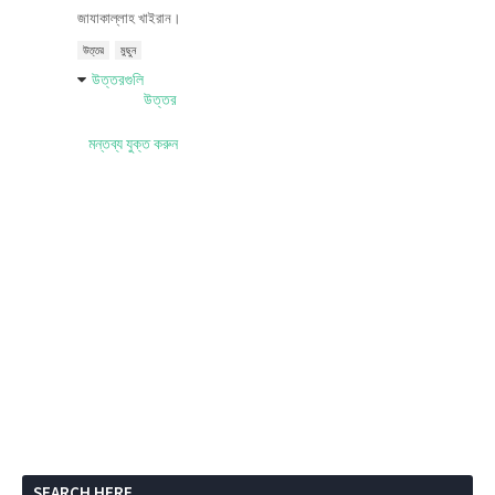
জাযাকাল্লাহ খাইরান।
উত্তর
মুছুন
উত্তরগুলি
উত্তর
মন্তব্য যুক্ত করুন
SEARCH HERE