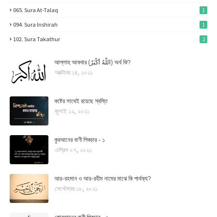
065. Sura At-Talaq
1
094. Sura Inshirah
1
102. Sura Takathur
2
আল্লাহু আকবার (اللَّهُ أَكْبَرُ) অর্থ কি?
অক্টোবর ১৪, ২০২১
কষ্টের সাথেই রয়েছে স্বস্তি
জুলাই ১২, ২০২১
কুরআনের বাণী পিকচার - ১
এপ্রিল ০৭, ২০২১
আর-রহমান ও আর-রহীম নামের মাঝে কি পার্থক্য?
সেপ্টেম্বর ১৮, ২০২১