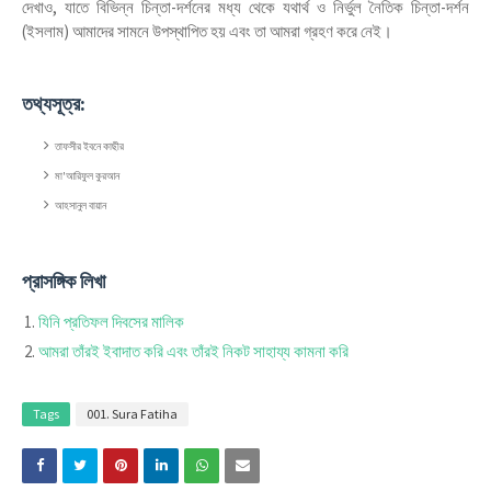
দেখাও, যাতে বিভিন্ন চিন্তা-দর্শনের মধ্য থেকে যথার্থ ও নির্ভুল নৈতিক চিন্তা-দর্শন
(ইসলাম) আমাদের সামনে উপস্থাপিত হয় এবং তা আমরা গ্রহণ করে নেই।
তথ্যসূত্র:
তাফসীর ইবনে কাছীর
মা'আরিফুল কুরআন
আহসানুল বায়ান
প্রাসঙ্গিক লিখা
যিনি প্রতিফল দিবসের মালিক
আমরা তাঁরই ইবাদাত করি এবং তাঁরই নিকট সাহায্য কামনা করি
Tags
001. Sura Fatiha