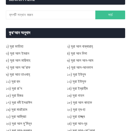
কুর'আন অনুবাদ
১) সূরা ফাতিহা
২) সূরা আল বাক্বারাহ্
৩) সূরা আল ইমরান
৪) সূরা আন নিসা
৫) সূরা আল মায়িদাহ
৬) সূরা আল আন-আম
৭) সূরা আল আ’রাফ
৮) সূরা আল-আনফাল
৯) সূরা আত তাওবাহ্
১০) সূরা ইউনুস
১১) সূরা হুদ
১২) সূরা ইউসূফ
১৩) সূরা রা’দ
১৪) সূরা ইব্রাহীম
১৫) সূরা হিজর
১৬) সূরা নাহল
১৭) সূরা বনী ইসরাঈল
১৮) সূরা আল কাহাফ
১৯) সূরা মারইয়াম
২০) সূরা ত্ব-হা
২১) সূরা আম্বিয়া
২২) সূরা হাজ্জ্ব
২৩) সূরা আল মু’মিনূন
২৪) সূরা আন-নূর
২৫) সূরা আল-ফুরকান
২৬) সূরা আশ-শো’আরা