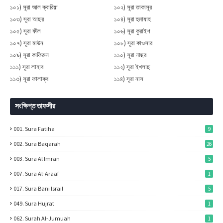
১০১) সূরা আল ক্বারিয়া
১০২) সূরা তাকাসূর
১০৩) সূরা আছর
১০৪) সূরা হুমাযাহ
১০৫) সূরা ফীল
১০৬) সূরা কুরাইশ
১০৭) সূরা মাউন
১০৮) সূরা কাওসার
১০৯) সূরা কাফিরুন
১১০) সূরা নাছর
১১১) সূরা লাহাব
১১২) সূরা ইখলাছ
১১৩) সূরা ফালাক্ব
১১৪) সূরা নাস
সংক্ষিপ্ত তাফসীর
001. Sura Fatiha
9
002. Sura Baqarah
26
003. Sura Al Imran
5
007. Sura Al-Araaf
1
017. Sura Bani Israil
5
049. Sura Hujrat
1
062. Surah Al-Jumuah
1