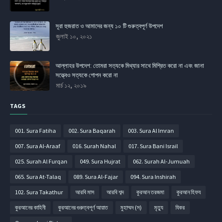
সূরা হুজরাত ও আমাদের জন্য ১০ টি গুরুত্বপূর্ণ উপদেশ
জুলাই ১০, ২০২১
আল্লাহর উপদেশ: তোমরা সত্যকে মিথ্যার সাথে মিশ্রিত করো না এবং জানা
সত্ত্বেও সত্যকে গোপন করো না
মার্চ ১২, ২০১৯
TAGS
001. Sura Fatiha
002. Sura Baqarah
003. Sura Al Imran
007. Sura Al-Araaf
016. Surah Nahal
017. Sura Bani Israil
025. Surah Al Furqan
049. Sura Hujrat
062. Surah Al-Jumuah
065. Sura At-Talaq
089. Sura Al-Fajar
094. Sura Inshirah
102. Sura Takathur
আরবি মাস
আরবি শব্দ
কুরআন তরজমা
কুরআন হিফয
কুরআনের কাহিনী
কুরআনের গুরুত্বপূর্ণ আয়াত
মুহাম্মদ (স)
মৃত্যু
যিকর