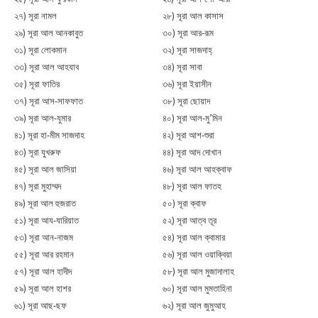
২৭) সূরা নামল
২৮) সূরা আল কাসাস
২৯) সূরা আল আনকাবুত
৩০) সূরা আর-রূম
৩১) সূরা লোকমান
৩২) সূরা সাজদাহ্
৩৩) সূরা আল আহযাব
৩৪) সূরা সাবা
৩৫) সূরা ফাতির
৩৬) সূরা ইয়াসীন
৩৭) সূরা আস-সাফফাত
৩৮) সূরা ছোয়াদ
৩৯) সূরা আল-যুমার
৪০) সূরা আল-মু’মিন
৪১) সূরা হা-মীম সাজদাহ
৪২) সূরা আশ-শুরা
৪৩) সূরা যুখরুফ
৪৪) সূরা আদ দোখান
৪৫) সূরা আল জাসিয়া
৪৬) সূরা আল আহক্বাফ
৪৭) সূরা মুহাম্মদ
৪৮) সূরা আল ফাতহ
৪৯) সূরা আল হুজরাত
৫০) সূরা ক্বাফ
৫১) সূরা আয-যারিয়াত
৫২) সূরা আত্ব তূর
৫৩) সূরা আন-নাজম
৫৪) সূরা আল ক্বামার
৫৫) সূরা আর রহমান
৫৬) সূরা আল ওয়াক্বিয়া
৫৭) সূরা আল হাদীদ
৫৮) সূরা আল মুজাদালাহ
৫৯) সূরা আল হাশর
৬০) সূরা আল মুমতাহিনা
৬১) সূরা আছ-ছফ
৬২) সূরা আল জুমুআহ