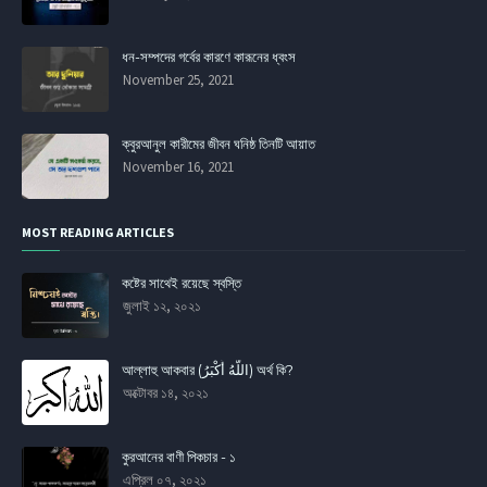
ধন-সম্পদের গর্বের কারণে কারূনের ধ্বংস
November 25, 2021
ক্বুরআনুল কারীমের জীবন ঘনিষ্ঠ তিনটি আয়াত
November 16, 2021
MOST READING ARTICLES
কষ্টের সাথেই রয়েছে স্বস্তি
জুলাই ১২, ২০২১
আল্লাহু আকবার (اللَّهُ أَكْبَرُ) অর্থ কি?
অক্টোবর ১৪, ২০২১
কুরআনের বাণী পিকচার - ১
এপ্রিল ০৭, ২০২১